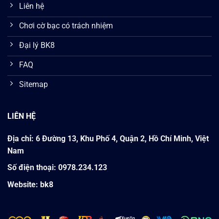
Liên hệ
Chơi cờ bạc có trách nhiệm
Đại lý BK8
FAQ
Sitemap
LIÊN HỆ
Địa chỉ: 6 Đường 13, Khu Phố 4, Quận 2, Hồ Chí Minh, Việt
Nam
Số điện thoại: 0978.234.123
Website:
bk8