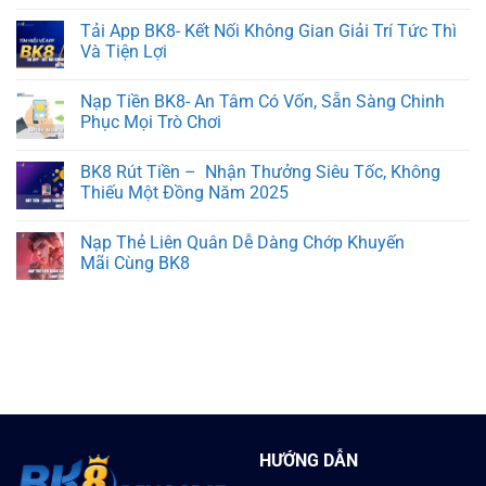
Tải App BK8- Kết Nối Không Gian Giải Trí Tức Thì
Và Tiện Lợi
Nạp Tiền BK8- An Tâm Có Vốn, Sẵn Sàng Chinh
Phục Mọi Trò Chơi
BK8 Rút Tiền – Nhận Thưởng Siêu Tốc, Không
Thiếu Một Đồng Năm 2025
Nạp Thẻ Liên Quân Dễ Dàng Chớp Khuyến
Mãi Cùng BK8
HƯỚNG DẪN