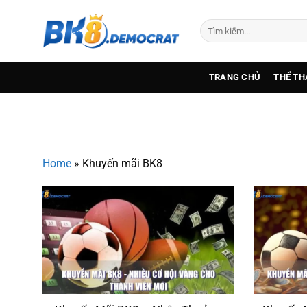
Chuyển
đến
nội
dung
TRANG CHỦ
THỂ TH
Home
»
Khuyến mãi BK8