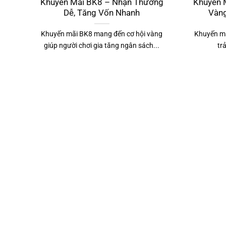
Khuyến Mãi BK8 – Nhận Thưởng
Khuyến 
Dễ, Tăng Vốn Nhanh
Vàng
Khuyến mãi BK8 mang đến cơ hội vàng
Khuyến mã
giúp người chơi gia tăng ngân sách...
tr