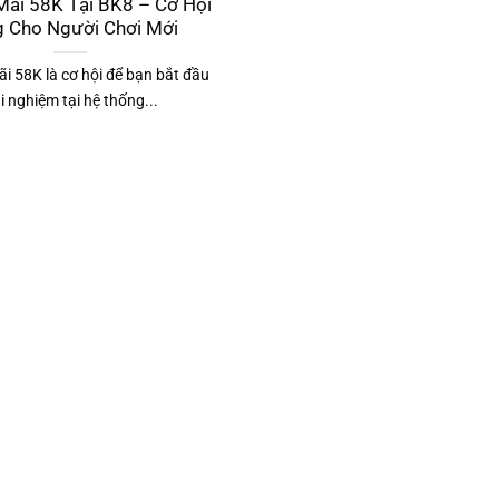
Mãi 58K Tại BK8 – Cơ Hội
 Cho Người Chơi Mới
i 58K là cơ hội để bạn bắt đầu
ải nghiệm tại hệ thống...