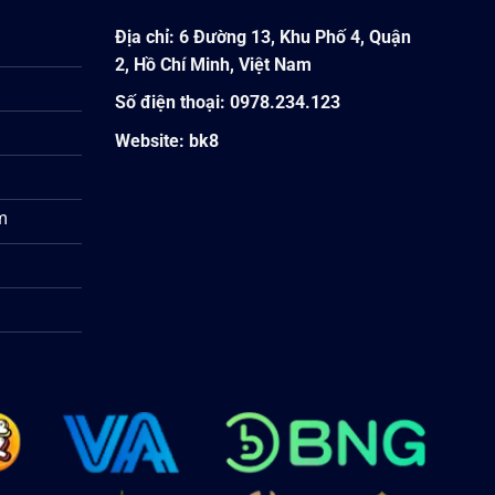
Địa chỉ: 6 Đường 13, Khu Phố 4, Quận
2, Hồ Chí Minh, Việt Nam
Số điện thoại: 0978.234.123
Website:
bk8
m