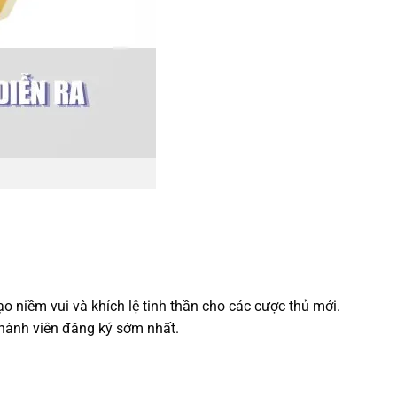
ạo niềm vui và khích lệ tinh thần cho các cược thủ mới.
thành viên đăng ký sớm nhất.