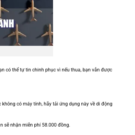
ạn có thể tự tin chinh phục vì nếu thua, bạn vẫn được
c không có máy tính, hãy tải ứng dụng này về di động
bạn sẽ nhận miễn phí 58.000 đồng.