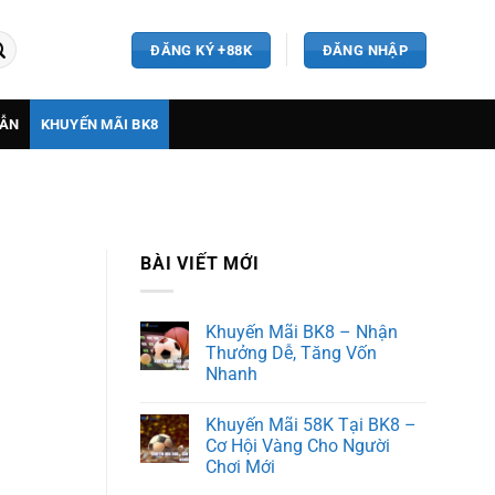
ĐĂNG KÝ +88K
ĐĂNG NHẬP
DẪN
KHUYẾN MÃI BK8
BÀI VIẾT MỚI
Khuyến Mãi BK8 – Nhận
Thưởng Dễ, Tăng Vốn
Nhanh
Khuyến Mãi 58K Tại BK8 –
Cơ Hội Vàng Cho Người
Chơi Mới