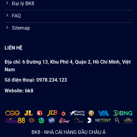
Đại lý BK8
FAQ
Sitemap
LIÊN HỆ
Địa chỉ: 6 Đường 13, Khu Phố 4, Quận 2, Hồ Chí Minh, Việt
Nam
Số điện thoại: 0978.234.123
Website:
bk8
BK8 - NHÀ CÁI HÀNG ĐẦU CHÂU Á