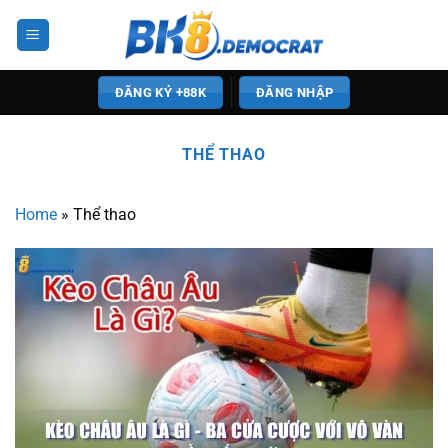
Chuyển
đến
nội
dung
ĐĂNG KÝ +88K
ĐĂNG NHẬP
THỂ THAO
Home
»
Thể thao