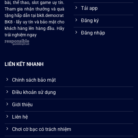
bài, thể thao, slot game uy tín.
Tải app
Tham gia nhận thưởng và quà
tặng hấp dẫn tại bk8.democrat
Đăng ký
BK8 - lấy uy tín và bảo mật cho
khách hàng lên hàng đầu. Hãy
Đăng nhập
trải nghiệm ngay
LIÊN KẾT NHANH
Chính sách bảo mật
Điều khoản sử dụng
Giới thiệu
Liên hệ
Chơi cờ bạc có trách nhiệm