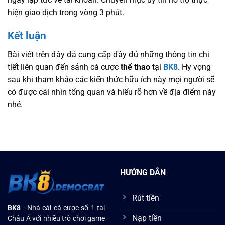
hiện giao dịch trong vòng 3 phút.
Kết luận
Bài viết trên đây đã cung cấp đầy đủ những thông tin chi
tiết liên quan đến sảnh cá cược
thể thao
tại
BK8
. Hy vọng
sau khi tham khảo các kiến thức hữu ích này mọi người sẽ
có được cái nhìn tổng quan và hiểu rõ hơn về địa điểm này
nhé.
HƯỚNG DẪN
Rút tiền
BK8
- Nhà cái cá cược số 1 tại
Nạp tiền
Châu Á với nhiều trò chơi game