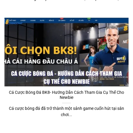
Cá Cược Bóng Đá BK8- Hướng Dẫn Cách Tham Gia Cụ Thể Cho
Newbie
Cá cược bóng đá đã trở thành một sảnh game cuốn hút tại sân
chơi...