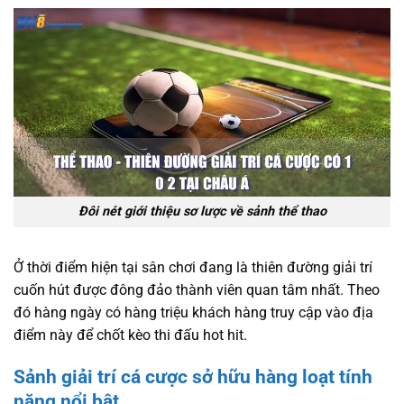
Đôi nét giới thiệu sơ lược về sảnh thể thao
Ở thời điểm hiện tại sân chơi đang là thiên đường giải trí
cuốn hút được đông đảo thành viên quan tâm nhất. Theo
đó hàng ngày có hàng triệu khách hàng truy cập vào địa
điểm này để chốt kèo thi đấu hot hit.
Sảnh giải trí cá cược sở hữu hàng loạt tính
năng nổi bật