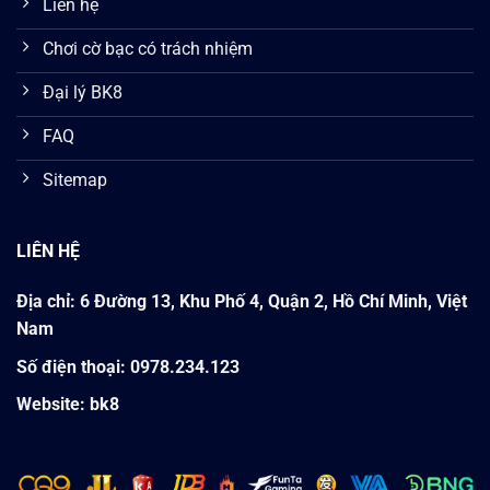
Liên hệ
Chơi cờ bạc có trách nhiệm
Đại lý BK8
FAQ
Sitemap
LIÊN HỆ
Địa chỉ: 6 Đường 13, Khu Phố 4, Quận 2, Hồ Chí Minh, Việt
Nam
Số điện thoại: 0978.234.123
Website:
bk8