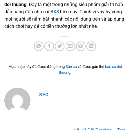
doi thuong
. Đây là một trong những siêu phẩm giải trí hấp
dẫn hàng đầu nhà cái
BK8
hiện nay. Chính vì vậy hy vọng
mọi người sẽ nắm bắt nhanh các nội dung trên và áp dụng
cách chơi hay để có tiền thưởng lớn nhất nhé.
Mục nhập này đã được đăng trong
Bắn cá
và được gắn thẻ
ban ca doi
thuong
.
SEO