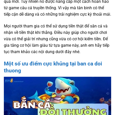
quá mới. Tuy nhiên nó được nâng cấp một cách hoàn hảo
từ game câu cá truyền thống. Vì vậy mà tân binh có thể
tiếp cận dễ dàng và có những trải nghiệm cực kỳ thoải mái.
Mọi người tham gia có thể sử dụng tiền thật để săn cá và
nhận về tiền thật khi thắng. Điều này giúp cho người chơi
vừa có thể giải trí nhưng cũng vừa có cơ hội kiếm tiền. Để
gia tăng cơ hội làm giàu từ tựa game này, anh em hãy tiếp
tục tham khảo các nội dung dưới đây nhé.
Một số ưu điểm cực khủng tại ban ca doi
thuong