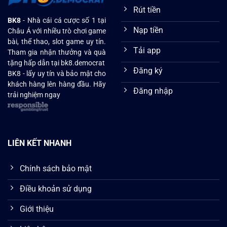
Rút tiền
BK8
- Nhà cái cá cược số 1 tại
Nạp tiền
Châu Á với nhiều trò chơi game
bài, thể thao, slot game uy tín.
Tải app
Tham gia nhận thưởng và quà
tặng hấp dẫn tại bk8.democrat
Đăng ký
BK8 - lấy uy tín và bảo mật cho
khách hàng lên hàng đầu. Hãy
Đăng nhập
trải nghiệm ngay
LIÊN KẾT NHANH
Chính sách bảo mật
Điều khoản sử dụng
Giới thiệu