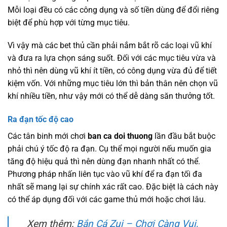
Mỗi loại đều có các công dụng và số tiền dùng để đổi riêng
biệt để phù hợp với từng mục tiêu.
Vì vậy mà các bet thủ cần phải nắm bắt rõ các loại vũ khí
và đưa ra lựa chọn sáng suốt. Đối với các mục tiêu vừa và
nhỏ thì nên dùng vũ khí ít tiền, có công dụng vừa đủ để tiết
kiệm vốn. Với những mục tiêu lớn thì bản thân nên chọn vũ
khí nhiều tiền, như vậy mới có thể dễ dàng săn thưởng tốt.
Ra đạn tốc độ cao
Các tân binh mới chơi
ban ca doi thuong
lần đầu bắt buộc
phải chú ý tốc độ ra đạn. Cụ thể mọi người nếu muốn gia
tăng độ hiệu quả thì nên dùng đạn nhanh nhất có thể.
Phương pháp nhấn liên tục vào vũ khí để ra đạn tối đa
nhất sẽ mang lại sự chính xác rất cao. Đặc biệt là cách này
có thể áp dụng đối với các game thủ mới hoặc chơi lâu.
Xem thêm:
Bắn Cá Zui – Chơi Càng Vui,