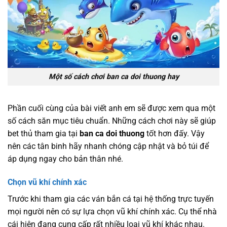
Một số cách chơi ban ca doi thuong hay
Phần cuối cùng của bài viết anh em sẽ được xem qua một
số cách săn mục tiêu chuẩn. Những cách chơi này sẽ giúp
bet thủ tham gia tại
ban ca doi thuong
tốt hơn đấy. Vậy
nên các tân binh hãy nhanh chóng cập nhật và bỏ túi để
áp dụng ngay cho bản thân nhé.
Chọn vũ khí chính xác
Trước khi tham gia các ván bắn cá tại hệ thống trực tuyến
mọi người nên có sự lựa chọn vũ khí chính xác. Cụ thể nhà
cái hiện đang cung cấp rất nhiều loại vũ khí khác nhau.