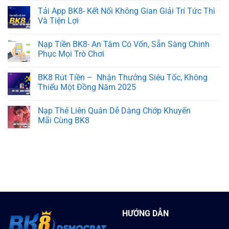
Tải App BK8- Kết Nối Không Gian Giải Trí Tức Thì
Và Tiện Lợi
Nạp Tiền BK8- An Tâm Có Vốn, Sẵn Sàng Chinh
Phục Mọi Trò Chơi
BK8 Rút Tiền – Nhận Thưởng Siêu Tốc, Không
Thiếu Một Đồng Năm 2025
Nạp Thẻ Liên Quân Dễ Dàng Chớp Khuyến
Mãi Cùng BK8
HƯỚNG DẪN