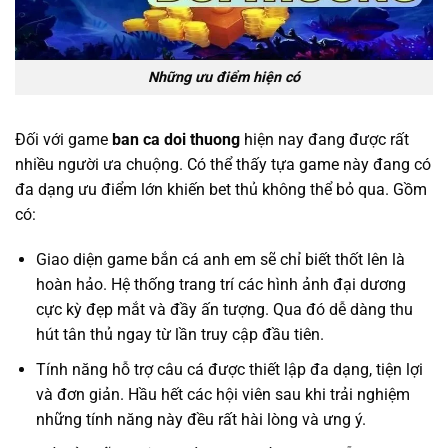
Những ưu điểm hiện có
Đối với game
ban ca doi thuong
hiện nay đang được rất
nhiều người ưa chuộng. Có thể thấy tựa game này đang có
đa dạng ưu điểm lớn khiến bet thủ không thể bỏ qua. Gồm
có:
Giao diện game bắn cá anh em sẽ chỉ biết thốt lên là
hoàn hảo. Hệ thống trang trí các hình ảnh đại dương
cực kỳ đẹp mắt và đầy ấn tượng. Qua đó dễ dàng thu
hút tân thủ ngay từ lần truy cập đầu tiên.
Tính năng hỗ trợ câu cá được thiết lập đa dạng, tiện lợi
và đơn giản. Hầu hết các hội viên sau khi trải nghiệm
những tính năng này đều rất hài lòng và ưng ý.